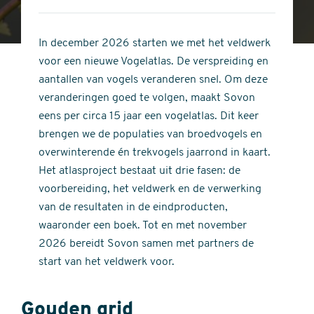
4
of
out
5
of
In december 2026 starten we met het veldwerk
stars
5
voor een nieuwe Vogelatlas. De verspreiding en
stars
aantallen van vogels veranderen snel. Om deze
veranderingen goed te volgen, maakt Sovon
eens per circa 15 jaar een vogelatlas. Dit keer
brengen we de populaties van broedvogels en
overwinterende én trekvogels jaarrond in kaart.
Het atlasproject bestaat uit drie fasen: de
voorbereiding, het veldwerk en de verwerking
van de resultaten in de eindproducten,
waaronder een boek. Tot en met november
2026 bereidt Sovon samen met partners de
start van het veldwerk voor.
Gouden grid