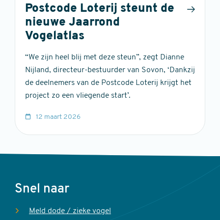
Postcode Loterij steunt de
nieuwe Jaarrond
Vogelatlas
“We zijn heel blij met deze steun”, zegt Dianne
Nijland, directeur-bestuurder van Sovon, ‘Dankzij
de deelnemers van de Postcode Loterij krijgt het
project zo een vliegende start’.
12 maart 2026
Voet
Snel naar
Meld dode / zieke vogel