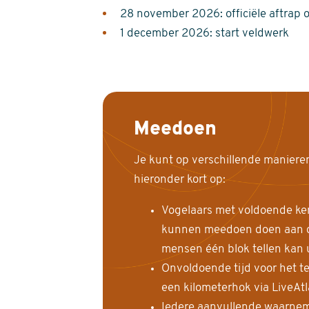
28 november 2026: officiële aftrap 
1 december 2026: start veldwerk
Meedoen
Je kunt op verschillende maniere
hieronder kort op:
Vogelaars met voldoende ke
kunnen meedoen doen aan de
mensen één blok tellen kan 
Onvoldoende tijd voor het te
een kilometerhok via LiveAt
Iedere aanvullende waarnem