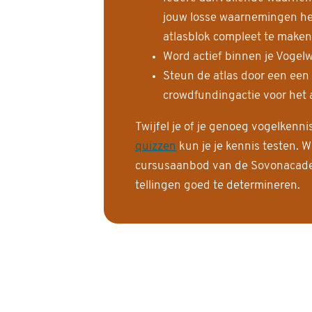
jouw losse waarnemingen help
atlasblok compleet te maken
Word actief binnen je Vogelw
Steun de atlas door een een
crowdfundingactie voor het a
Twijfel je of je genoeg vogelkenn
quizzen
kun je je kennis testen. W
cursusaanbod van de Sovonacadem
tellingen goed te determineren.