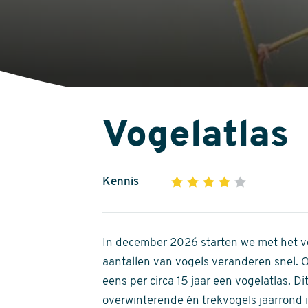
Vogelatlas
Kennis
1
2
3
4
5
4
out
of
In december 2026 starten we met het ve
5
aantallen van vogels veranderen snel.
stars
eens per circa 15 jaar een vogelatlas. 
overwinterende én trekvogels jaarrond in