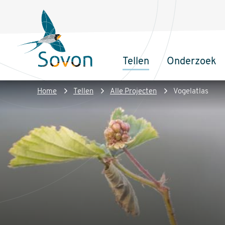
Overslaan
Secundair
en
menu
naar
de
Tellen
Onderzoek
inhoud
Sovon
Hoofdnaviga
gaan
Homepage
Kruimelpad
Home
Tellen
Alle Projecten
Vogelatlas