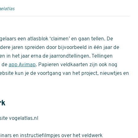
elatlas
gelaars een atlasblok ‘claimen’ en gaan tellen. De
dere jaren spreiden door bijvoorbeeld in één jaar de
n in het jaar erna de jaarrondtellingen. Tellingen
n de
app Avimap
. Papieren veldkaarten zijn ook nog
bsite kun je de voortgang van het project, nieuwtjes en
rk
te vogelatlas.nl
nars en instructiefilmpjes over het veldwerk