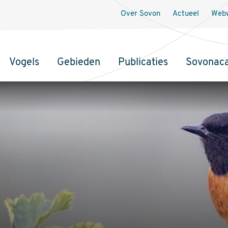
Over Sovon
Actueel
Webw
Vogels
Gebieden
Publicaties
Sovonac
tie