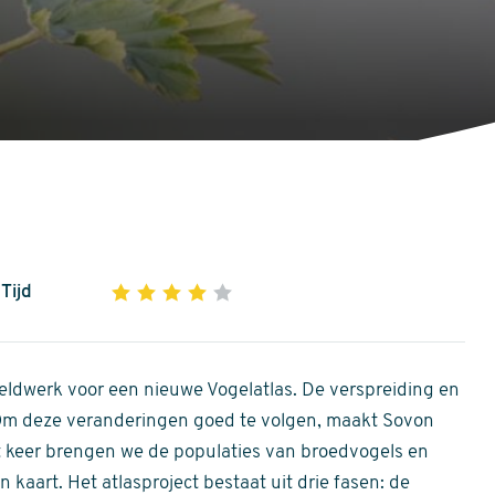
Tijd
1
2
3
4
5
4
out
of
ldwerk voor een nieuwe Vogelatlas. De verspreiding en
5
 Om deze veranderingen goed te volgen, maakt Sovon
stars
Dit keer brengen we de populaties van broedvogels en
 kaart. Het atlasproject bestaat uit drie fasen: de