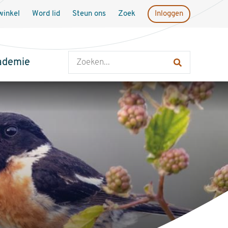
inkel
Word lid
Steun ons
Zoek
Inloggen
Zoeken
ademie