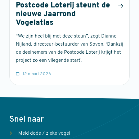
Postcode Loterij steunt de
nieuwe Jaarrond
Vogelatlas
“We zijn heel blij met deze steun”, zegt Dianne
Nijland, directeur-bestuurder van Sovon, ‘Dankzij
de deelnemers van de Postcode Loterij krijgt het
project zo een vliegende start’.
12 maart 2026
Voet
Snel naar
Meld dode / zieke vogel