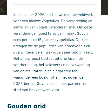
4
of
out
5
of
In december 2026 starten we met het veldwerk
stars
5
voor een nieuwe Vogelatlas. De verspreiding en
stars
aantallen van vogels veranderen snel. Om deze
veranderingen goed te volgen, maakt Sovon
eens per circa 15 jaar een vogelatlas. Dit keer
brengen we de populaties van broedvogels en
overwinterende én trekvogels jaarrond in kaart.
Het atlasproject bestaat uit drie fasen: de
voorbereiding, het veldwerk en de verwerking
van de resultaten in de eindproducten,
waaronder een boek. Tot en met november
2026 bereidt Sovon samen met partners de
start van het veldwerk voor.
Gouden grid