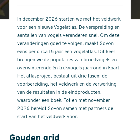
4
of
out
5
of
In december 2026 starten we met het veldwerk
stars
5
voor een nieuwe Vogelatlas. De verspreiding en
stars
aantallen van vogels veranderen snel. Om deze
veranderingen goed te volgen, maakt Sovon
eens per circa 15 jaar een vogelatlas. Dit keer
brengen we de populaties van broedvogels en
overwinterende én trekvogels jaarrond in kaart.
Het atlasproject bestaat uit drie fasen: de
voorbereiding, het veldwerk en de verwerking
van de resultaten in de eindproducten,
waaronder een boek. Tot en met november
2026 bereidt Sovon samen met partners de
start van het veldwerk voor.
Gouden grid