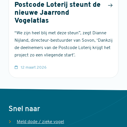
Postcode Loterij steunt de
nieuwe Jaarrond
Vogelatlas
“We zijn heel blij met deze steun”, zegt Dianne
Nijland, directeur-bestuurder van Sovon, ‘Dankzij
de deelnemers van de Postcode Loterij krijgt het
project zo een vliegende start’.
12 maart 2026
Voet
Snel naar
Meld dode / zieke vogel