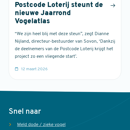
Postcode Loterij steunt de
nieuwe Jaarrond
Vogelatlas
“We zijn heel blij met deze steun”, zegt Dianne
Nijland, directeur-bestuurder van Sovon, ‘Dankzij
de deelnemers van de Postcode Loterij krijgt het
project zo een vliegende start’.
12 maart 2026
Voet
Snel naar
Meld dode / zieke vogel