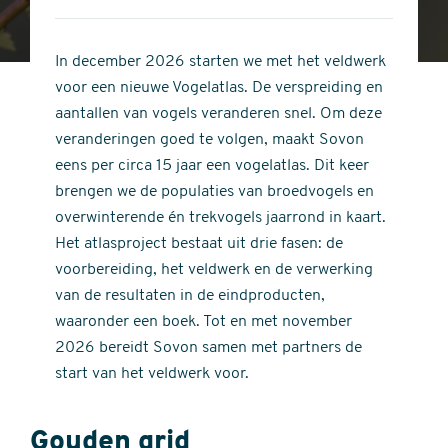
4
of
out
5
of
In december 2026 starten we met het veldwerk
stars
5
voor een nieuwe Vogelatlas. De verspreiding en
stars
aantallen van vogels veranderen snel. Om deze
veranderingen goed te volgen, maakt Sovon
eens per circa 15 jaar een vogelatlas. Dit keer
brengen we de populaties van broedvogels en
overwinterende én trekvogels jaarrond in kaart.
Het atlasproject bestaat uit drie fasen: de
voorbereiding, het veldwerk en de verwerking
van de resultaten in de eindproducten,
waaronder een boek. Tot en met november
2026 bereidt Sovon samen met partners de
start van het veldwerk voor.
Gouden grid