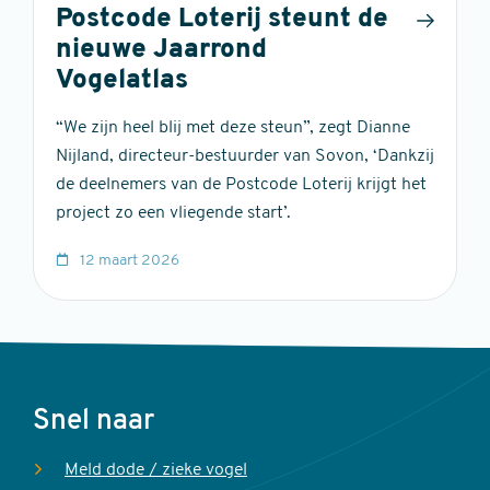
Postcode Loterij steunt de
nieuwe Jaarrond
Vogelatlas
“We zijn heel blij met deze steun”, zegt Dianne
Nijland, directeur-bestuurder van Sovon, ‘Dankzij
de deelnemers van de Postcode Loterij krijgt het
project zo een vliegende start’.
12 maart 2026
Voet
Snel naar
Meld dode / zieke vogel