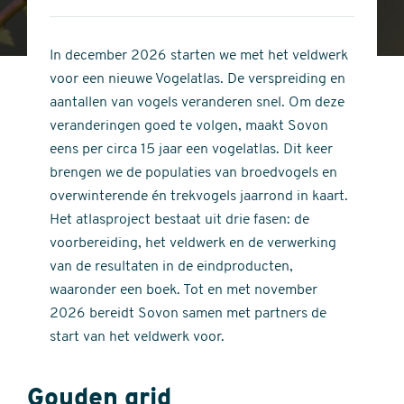
4
of
out
5
of
In december 2026 starten we met het veldwerk
stars
5
voor een nieuwe Vogelatlas. De verspreiding en
stars
aantallen van vogels veranderen snel. Om deze
veranderingen goed te volgen, maakt Sovon
eens per circa 15 jaar een vogelatlas. Dit keer
brengen we de populaties van broedvogels en
overwinterende én trekvogels jaarrond in kaart.
Het atlasproject bestaat uit drie fasen: de
voorbereiding, het veldwerk en de verwerking
van de resultaten in de eindproducten,
waaronder een boek. Tot en met november
2026 bereidt Sovon samen met partners de
start van het veldwerk voor.
Gouden grid