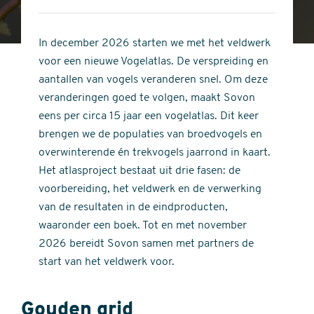
4
of
out
5
of
In december 2026 starten we met het veldwerk
stars
5
voor een nieuwe Vogelatlas. De verspreiding en
stars
aantallen van vogels veranderen snel. Om deze
veranderingen goed te volgen, maakt Sovon
eens per circa 15 jaar een vogelatlas. Dit keer
brengen we de populaties van broedvogels en
overwinterende én trekvogels jaarrond in kaart.
Het atlasproject bestaat uit drie fasen: de
voorbereiding, het veldwerk en de verwerking
van de resultaten in de eindproducten,
waaronder een boek. Tot en met november
2026 bereidt Sovon samen met partners de
start van het veldwerk voor.
Gouden grid