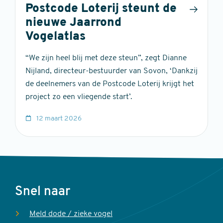
Postcode Loterij steunt de
nieuwe Jaarrond
Vogelatlas
“We zijn heel blij met deze steun”, zegt Dianne
Nijland, directeur-bestuurder van Sovon, ‘Dankzij
de deelnemers van de Postcode Loterij krijgt het
project zo een vliegende start’.
12 maart 2026
Voet
Snel naar
Meld dode / zieke vogel