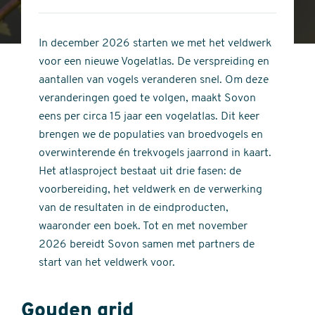
4
of
out
5
of
In december 2026 starten we met het veldwerk
stars
5
voor een nieuwe Vogelatlas. De verspreiding en
stars
aantallen van vogels veranderen snel. Om deze
veranderingen goed te volgen, maakt Sovon
eens per circa 15 jaar een vogelatlas. Dit keer
brengen we de populaties van broedvogels en
overwinterende én trekvogels jaarrond in kaart.
Het atlasproject bestaat uit drie fasen: de
voorbereiding, het veldwerk en de verwerking
van de resultaten in de eindproducten,
waaronder een boek. Tot en met november
2026 bereidt Sovon samen met partners de
start van het veldwerk voor.
Gouden grid