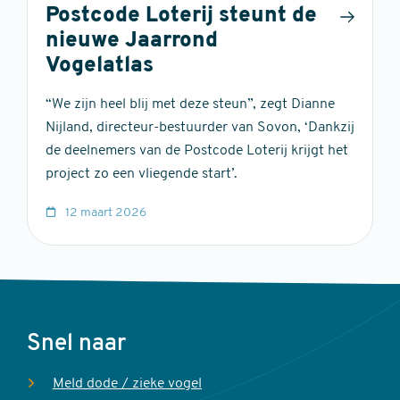
Postcode Loterij steunt de
nieuwe Jaarrond
Vogelatlas
“We zijn heel blij met deze steun”, zegt Dianne
Nijland, directeur-bestuurder van Sovon, ‘Dankzij
de deelnemers van de Postcode Loterij krijgt het
project zo een vliegende start’.
12 maart 2026
Voet
Snel naar
Meld dode / zieke vogel