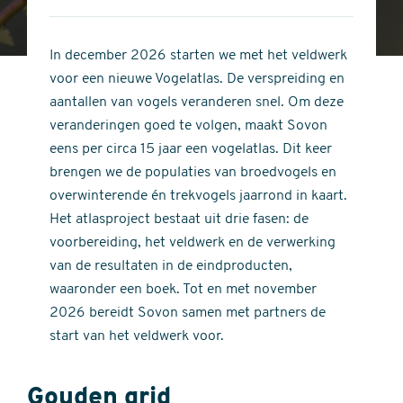
4
of
out
5
of
In december 2026 starten we met het veldwerk
stars
5
voor een nieuwe Vogelatlas. De verspreiding en
stars
aantallen van vogels veranderen snel. Om deze
veranderingen goed te volgen, maakt Sovon
eens per circa 15 jaar een vogelatlas. Dit keer
brengen we de populaties van broedvogels en
overwinterende én trekvogels jaarrond in kaart.
Het atlasproject bestaat uit drie fasen: de
voorbereiding, het veldwerk en de verwerking
van de resultaten in de eindproducten,
waaronder een boek. Tot en met november
2026 bereidt Sovon samen met partners de
start van het veldwerk voor.
Gouden grid