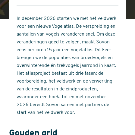
4
of
out
5
of
In december 2026 starten we met het veldwerk
stars
5
voor een nieuwe Vogelatlas. De verspreiding en
stars
aantallen van vogels veranderen snel. Om deze
veranderingen goed te volgen, maakt Sovon
eens per circa 15 jaar een vogelatlas. Dit keer
brengen we de populaties van broedvogels en
overwinterende én trekvogels jaarrond in kaart.
Het atlasproject bestaat uit drie fasen: de
voorbereiding, het veldwerk en de verwerking
van de resultaten in de eindproducten,
waaronder een boek. Tot en met november
2026 bereidt Sovon samen met partners de
start van het veldwerk voor.
Gouden grid