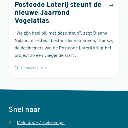
Postcode Loterij steunt de
nieuwe Jaarrond
Vogelatlas
“We zijn heel blij met deze steun”, zegt Dianne
Nijland, directeur-bestuurder van Sovon, ‘Dankzij
de deelnemers van de Postcode Loterij krijgt het
project zo een vliegende start’.
12 maart 2026
Voet
Snel naar
Meld dode / zieke vogel