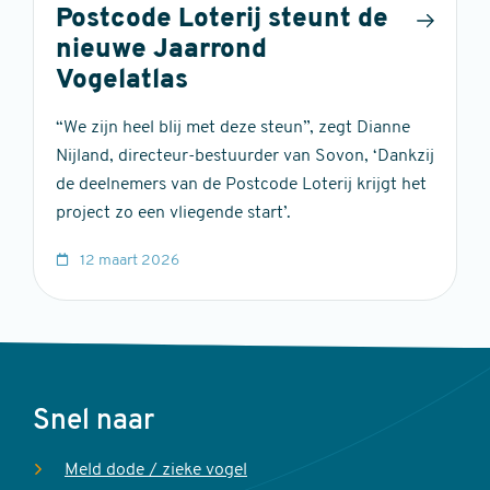
Postcode Loterij steunt de
nieuwe Jaarrond
Vogelatlas
“We zijn heel blij met deze steun”, zegt Dianne
Nijland, directeur-bestuurder van Sovon, ‘Dankzij
de deelnemers van de Postcode Loterij krijgt het
project zo een vliegende start’.
12 maart 2026
Voet
Snel naar
Meld dode / zieke vogel