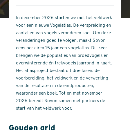
4
of
out
5
of
In december 2026 starten we met het veldwerk
stars
5
voor een nieuwe Vogelatlas. De verspreiding en
stars
aantallen van vogels veranderen snel. Om deze
veranderingen goed te volgen, maakt Sovon
eens per circa 15 jaar een vogelatlas. Dit keer
brengen we de populaties van broedvogels en
overwinterende én trekvogels jaarrond in kaart.
Het atlasproject bestaat uit drie fasen: de
voorbereiding, het veldwerk en de verwerking
van de resultaten in de eindproducten,
waaronder een boek. Tot en met november
2026 bereidt Sovon samen met partners de
start van het veldwerk voor.
Gouden grid