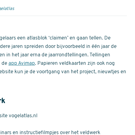
elatlas
gelaars een atlasblok ‘claimen’ en gaan tellen. De
dere jaren spreiden door bijvoorbeeld in één jaar de
n in het jaar erna de jaarrondtellingen. Tellingen
n de
app Avimap
. Papieren veldkaarten zijn ook nog
bsite kun je de voortgang van het project, nieuwtjes en
rk
te vogelatlas.nl
nars en instructiefilmpjes over het veldwerk