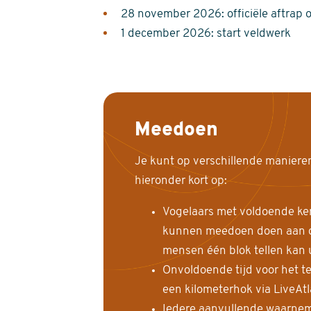
28 november 2026: officiële aftrap 
1 december 2026: start veldwerk
Meedoen
Je kunt op verschillende maniere
hieronder kort op:
Vogelaars met voldoende ke
kunnen meedoen doen aan de
mensen één blok tellen kan 
Onvoldoende tijd voor het te
een kilometerhok via LiveAt
Iedere aanvullende waarnem