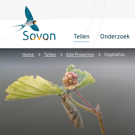
Overslaan
Secundair
en
menu
naar
de
Tellen
Onderzoek
inhoud
Sovon
Hoofdnaviga
gaan
Homepage
Kruimelpad
Home
Tellen
Alle Projecten
Vogelatlas