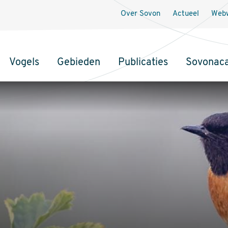
Over Sovon
Actueel
Webw
Vogels
Gebieden
Publicaties
Sovonac
tie