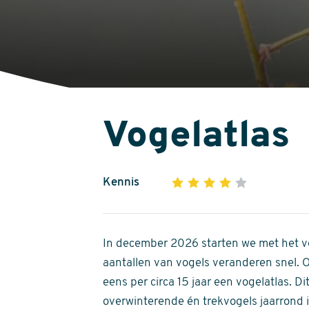
Vogelatlas
Kennis
1
2
3
4
5
4
out
of
In december 2026 starten we met het ve
5
aantallen van vogels veranderen snel.
stars
eens per circa 15 jaar een vogelatlas. 
overwinterende én trekvogels jaarrond in