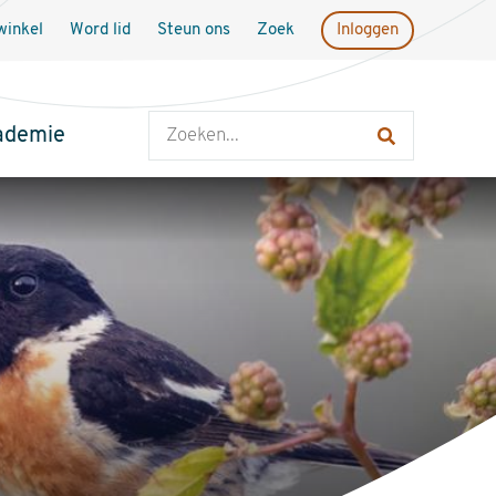
inkel
Word lid
Steun ons
Zoek
Inloggen
Zoeken
ademie