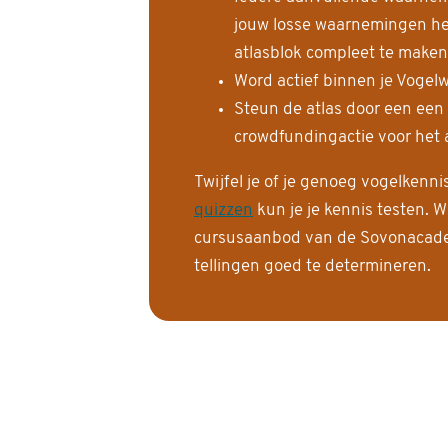
jouw losse waarnemingen help
atlasblok compleet te maken
Word actief binnen je Vogelw
Steun de atlas door een een
crowdfundingactie voor het a
Twijfel je of je genoeg vogelkenn
quizzen
kun je je kennis testen. W
cursusaanbod van de Sovonacadem
tellingen goed te determineren.