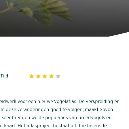
Tijd
1
2
3
4
5
4
out
of
ldwerk voor een nieuwe Vogelatlas. De verspreiding en
5
 Om deze veranderingen goed te volgen, maakt Sovon
stars
Dit keer brengen we de populaties van broedvogels en
 kaart. Het atlasproject bestaat uit drie fasen: de