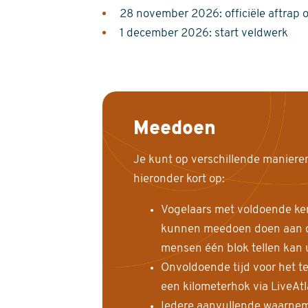
28 november 2026: officiële aftrap 
1 december 2026: start veldwerk
Meedoen
Je kunt op verschillende maniere
hieronder kort op:
Vogelaars met voldoende ke
kunnen meedoen doen aan de
mensen één blok tellen kan 
Onvoldoende tijd voor het te
een kilometerhok via LiveAt
Iedere aanvullende waarnem