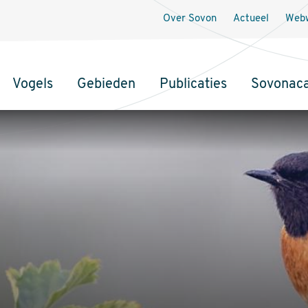
Over Sovon
Actueel
Webw
Vogels
Gebieden
Publicaties
Sovonac
tie