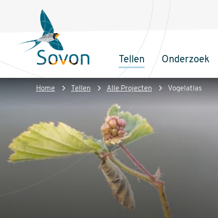
Overslaan
Secundair
en
menu
naar
de
Tellen
Onderzoek
inhoud
Sovon
Hoofdnaviga
gaan
Homepage
Kruimelpad
Home
Tellen
Alle Projecten
Vogelatlas