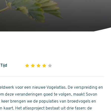
Tijd
1
2
3
4
5
4
out
of
ldwerk voor een nieuwe Vogelatlas. De verspreiding en
5
 Om deze veranderingen goed te volgen, maakt Sovon
stars
Dit keer brengen we de populaties van broedvogels en
 kaart. Het atlasproject bestaat uit drie fasen: de