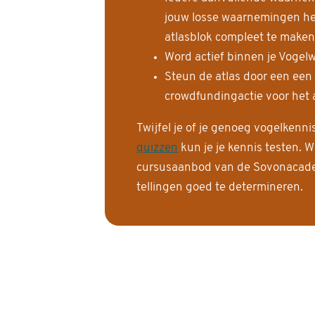
jouw losse waarnemingen help
atlasblok compleet te maken
Word actief binnen je Vogelw
Steun de atlas door een een
crowdfundingactie voor het a
Twijfel je of je genoeg vogelkenn
quizzen
kun je je kennis testen. W
cursusaanbod van de Sovonacadem
tellingen goed te determineren.