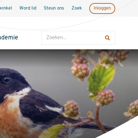
inkel
Word lid
Steun ons
Zoek
Inloggen
Zoeken
ademie