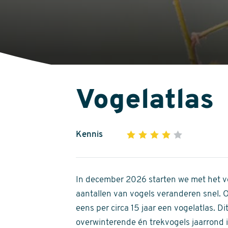
Vogelatlas
Kennis
1
2
3
4
5
4
out
of
In december 2026 starten we met het ve
5
aantallen van vogels veranderen snel.
stars
eens per circa 15 jaar een vogelatlas. 
overwinterende én trekvogels jaarrond in