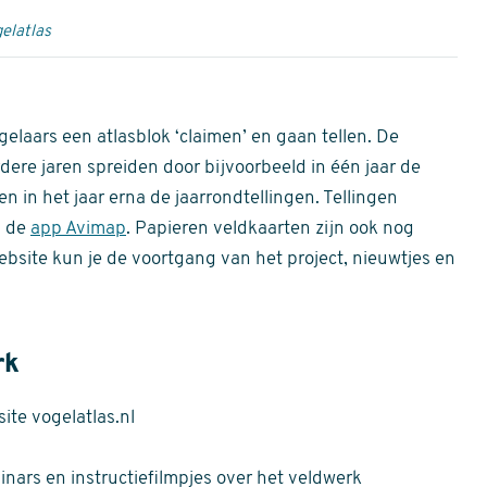
elatlas
gelaars een atlasblok ‘claimen’ en gaan tellen. De
dere jaren spreiden door bijvoorbeeld in één jaar de
n in het jaar erna de jaarrondtellingen. Tellingen
n de
app Avimap
. Papieren veldkaarten zijn ook nog
bsite kun je de voortgang van het project, nieuwtjes en
rk
te vogelatlas.nl
nars en instructiefilmpjes over het veldwerk