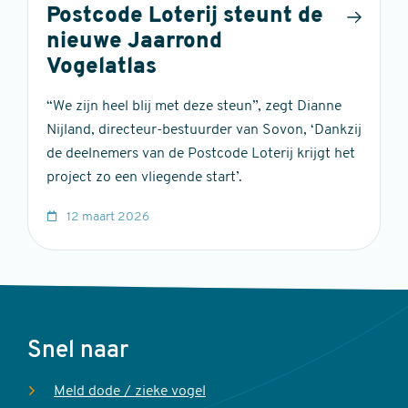
Postcode Loterij steunt de
nieuwe Jaarrond
Vogelatlas
“We zijn heel blij met deze steun”, zegt Dianne
Nijland, directeur-bestuurder van Sovon, ‘Dankzij
de deelnemers van de Postcode Loterij krijgt het
project zo een vliegende start’.
12 maart 2026
Voet
Snel naar
Meld dode / zieke vogel