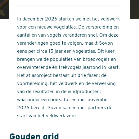
4
of
out
5
of
In december 2026 starten we met het veldwerk
stars
5
voor een nieuwe Vogelatlas. De verspreiding en
stars
aantallen van vogels veranderen snel. Om deze
veranderingen goed te volgen, maakt Sovon
eens per circa 15 jaar een vogelatlas. Dit keer
brengen we de populaties van broedvogels en
overwinterende én trekvogels jaarrond in kaart.
Het atlasproject bestaat uit drie fasen: de
voorbereiding, het veldwerk en de verwerking
van de resultaten in de eindproducten,
waaronder een boek. Tot en met november
2026 bereidt Sovon samen met partners de
start van het veldwerk voor.
Gouden grid