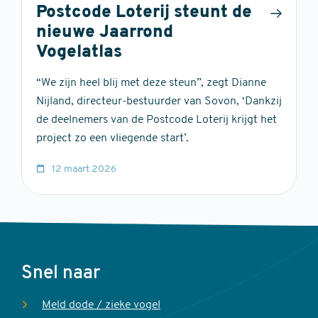
Postcode Loterij steunt de
nieuwe Jaarrond
Vogelatlas
“We zijn heel blij met deze steun”, zegt Dianne
Nijland, directeur-bestuurder van Sovon, ‘Dankzij
de deelnemers van de Postcode Loterij krijgt het
project zo een vliegende start’.
12 maart 2026
Voet
Snel naar
Meld dode / zieke vogel