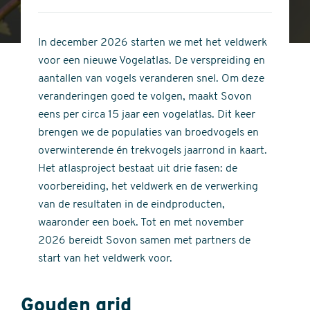
4
of
out
5
of
In december 2026 starten we met het veldwerk
stars
5
voor een nieuwe Vogelatlas. De verspreiding en
stars
aantallen van vogels veranderen snel. Om deze
veranderingen goed te volgen, maakt Sovon
eens per circa 15 jaar een vogelatlas. Dit keer
brengen we de populaties van broedvogels en
overwinterende én trekvogels jaarrond in kaart.
Het atlasproject bestaat uit drie fasen: de
voorbereiding, het veldwerk en de verwerking
van de resultaten in de eindproducten,
waaronder een boek. Tot en met november
2026 bereidt Sovon samen met partners de
start van het veldwerk voor.
Gouden grid