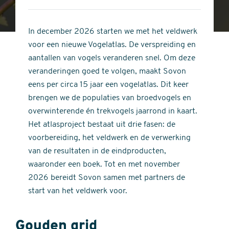
4
of
out
5
of
In december 2026 starten we met het veldwerk
stars
5
voor een nieuwe Vogelatlas. De verspreiding en
stars
aantallen van vogels veranderen snel. Om deze
veranderingen goed te volgen, maakt Sovon
eens per circa 15 jaar een vogelatlas. Dit keer
brengen we de populaties van broedvogels en
overwinterende én trekvogels jaarrond in kaart.
Het atlasproject bestaat uit drie fasen: de
voorbereiding, het veldwerk en de verwerking
van de resultaten in de eindproducten,
waaronder een boek. Tot en met november
2026 bereidt Sovon samen met partners de
start van het veldwerk voor.
Gouden grid