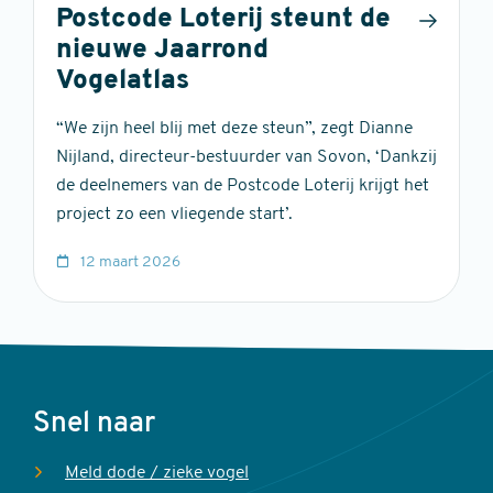
Postcode Loterij steunt de
nieuwe Jaarrond
Vogelatlas
“We zijn heel blij met deze steun”, zegt Dianne
Nijland, directeur-bestuurder van Sovon, ‘Dankzij
de deelnemers van de Postcode Loterij krijgt het
project zo een vliegende start’.
12 maart 2026
Voet
Snel naar
Meld dode / zieke vogel