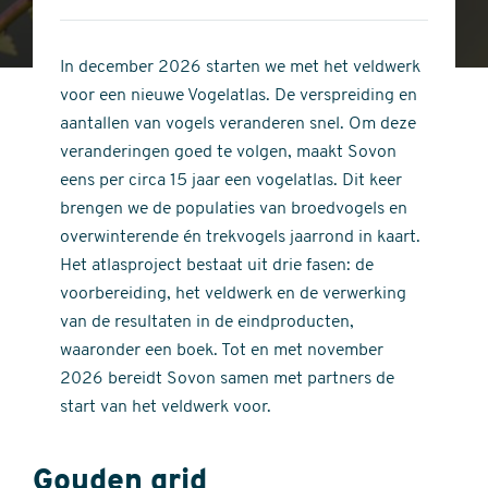
4
of
out
5
of
In december 2026 starten we met het veldwerk
stars
5
voor een nieuwe Vogelatlas. De verspreiding en
stars
aantallen van vogels veranderen snel. Om deze
veranderingen goed te volgen, maakt Sovon
eens per circa 15 jaar een vogelatlas. Dit keer
brengen we de populaties van broedvogels en
overwinterende én trekvogels jaarrond in kaart.
Het atlasproject bestaat uit drie fasen: de
voorbereiding, het veldwerk en de verwerking
van de resultaten in de eindproducten,
waaronder een boek. Tot en met november
2026 bereidt Sovon samen met partners de
start van het veldwerk voor.
Gouden grid