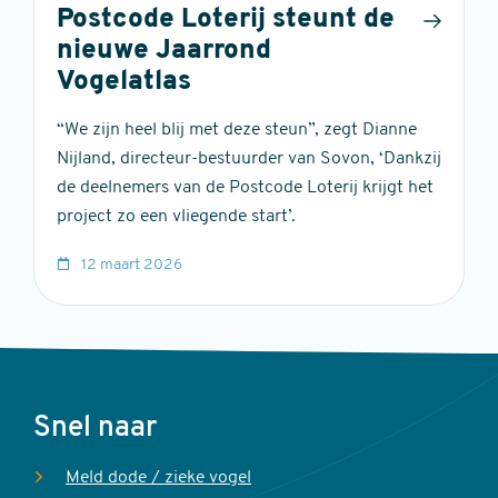
Postcode Loterij steunt de
nieuwe Jaarrond
Vogelatlas
“We zijn heel blij met deze steun”, zegt Dianne
Nijland, directeur-bestuurder van Sovon, ‘Dankzij
de deelnemers van de Postcode Loterij krijgt het
project zo een vliegende start’.
12 maart 2026
Voet
Snel naar
Meld dode / zieke vogel