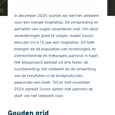
4
of
out
5
of
In december 2026 starten we met het veldwerk
stars
5
voor een nieuwe Vogelatlas. De verspreiding en
stars
aantallen van vogels veranderen snel. Om deze
veranderingen goed te volgen, maakt Sovon
eens per circa 15 jaar een vogelatlas. Dit keer
brengen we de populaties van broedvogels en
overwinterende én trekvogels jaarrond in kaart.
Het atlasproject bestaat uit drie fasen: de
voorbereiding, het veldwerk en de verwerking
van de resultaten in de eindproducten,
waaronder een boek. Tot en met november
2026 bereidt Sovon samen met partners de
start van het veldwerk voor.
Gouden grid