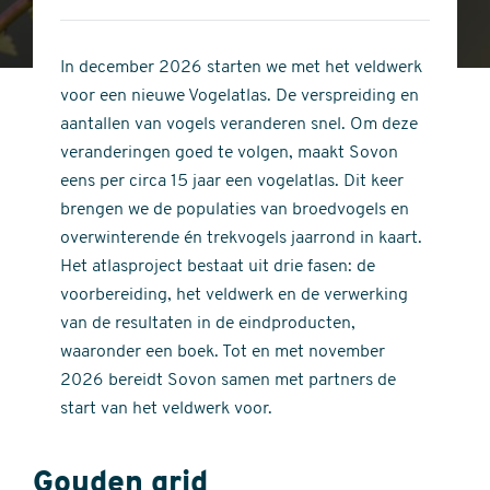
4
of
out
5
of
In december 2026 starten we met het veldwerk
stars
5
voor een nieuwe Vogelatlas. De verspreiding en
stars
aantallen van vogels veranderen snel. Om deze
veranderingen goed te volgen, maakt Sovon
eens per circa 15 jaar een vogelatlas. Dit keer
brengen we de populaties van broedvogels en
overwinterende én trekvogels jaarrond in kaart.
Het atlasproject bestaat uit drie fasen: de
voorbereiding, het veldwerk en de verwerking
van de resultaten in de eindproducten,
waaronder een boek. Tot en met november
2026 bereidt Sovon samen met partners de
start van het veldwerk voor.
Gouden grid