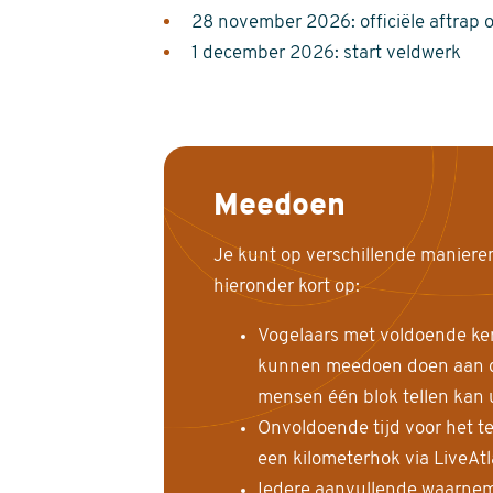
28 november 2026: officiële aftrap 
1 december 2026: start veldwerk
Meedoen
Je kunt op verschillende maniere
hieronder kort op:
Vogelaars met voldoende ke
kunnen meedoen doen aan de
mensen één blok tellen kan 
Onvoldoende tijd voor het te
een kilometerhok via LiveAt
Iedere aanvullende waarnem