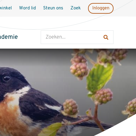
inkel
Word lid
Steun ons
Zoek
Inloggen
Zoeken
ademie