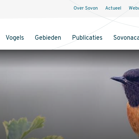
Over Sovon
Actueel
Webw
Vogels
Gebieden
Publicaties
Sovonac
tie