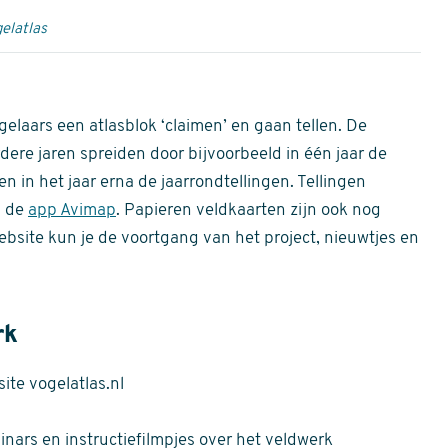
elatlas
gelaars een atlasblok ‘claimen’ en gaan tellen. De
dere jaren spreiden door bijvoorbeeld in één jaar de
n in het jaar erna de jaarrondtellingen. Tellingen
n de
app Avimap
. Papieren veldkaarten zijn ook nog
bsite kun je de voortgang van het project, nieuwtjes en
rk
te vogelatlas.nl
nars en instructiefilmpjes over het veldwerk