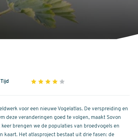
Tijd
1
2
3
4
5
4
out
of
ldwerk voor een nieuwe Vogelatlas. De verspreiding en
5
 Om deze veranderingen goed te volgen, maakt Sovon
stars
Dit keer brengen we de populaties van broedvogels en
 kaart. Het atlasproject bestaat uit drie fasen: de