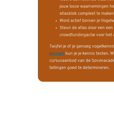
jouw losse waarnemingen help
atlasblok compleet te maken
Word actief binnen je Vogelw
Steun de atlas door een een
crowdfundingactie voor het a
Twijfel je of je genoeg vogelkenn
quizzen
kun je je kennis testen. W
cursusaanbod van de Sovonacadem
tellingen goed te determineren.