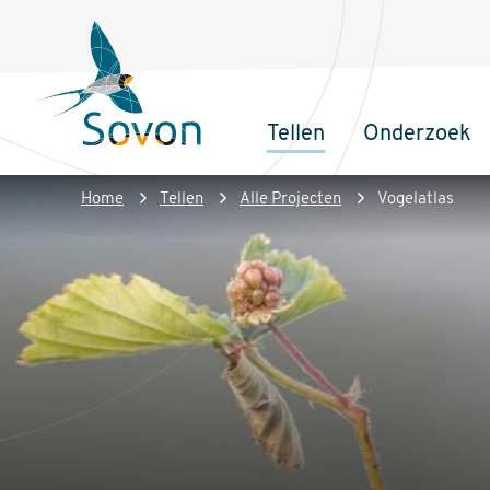
Overslaan
Secundair
en
menu
naar
de
Tellen
Onderzoek
inhoud
Sovon
Hoofdnaviga
gaan
Homepage
Kruimelpad
Home
Tellen
Alle Projecten
Vogelatlas