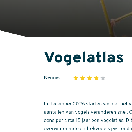
Vogelatlas
Kennis
1
2
3
4
5
4
out
of
In december 2026 starten we met het ve
5
aantallen van vogels veranderen snel.
stars
eens per circa 15 jaar een vogelatlas. 
overwinterende én trekvogels jaarrond in