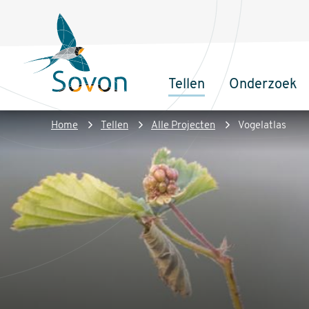
Overslaan
Secundair
en
menu
naar
de
Tellen
Onderzoek
inhoud
Sovon
Hoofdnaviga
gaan
Homepage
Kruimelpad
Home
Tellen
Alle Projecten
Vogelatlas