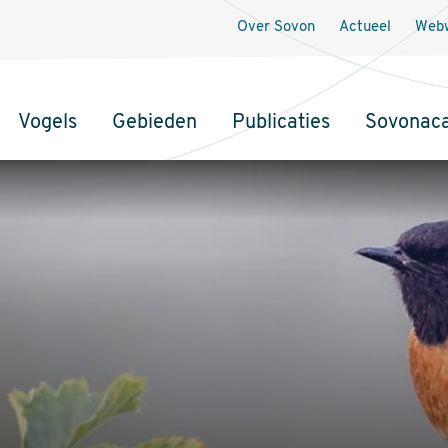
Over Sovon
Actueel
Webw
Vogels
Gebieden
Publicaties
Sovonac
tie