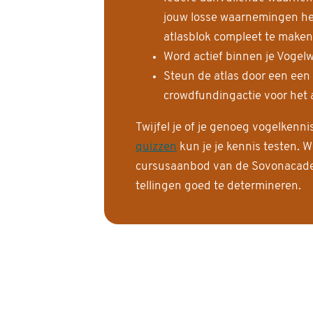
jouw losse waarnemingen help
atlasblok compleet te maken
Word actief binnen je Vogelw
Steun de atlas door een een
crowdfundingactie voor het a
Twijfel je of je genoeg vogelkenn
quizzen
kun je je kennis testen. W
cursusaanbod van de Sovonacadem
tellingen goed te determineren.