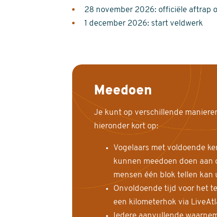
28 november 2026: officiële aftrap 
1 december 2026: start veldwerk
Meedoen
Je kunt op verschillende maniere
hieronder kort op:
Vogelaars met voldoende ke
kunnen meedoen doen aan de
mensen één blok tellen kan 
Onvoldoende tijd voor het te
een kilometerhok via LiveAt
Iedere aanvullende waarnem