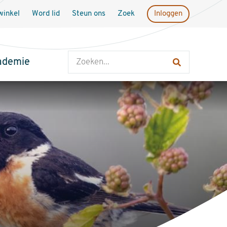
inkel
Word lid
Steun ons
Zoek
Inloggen
Zoeken
ademie