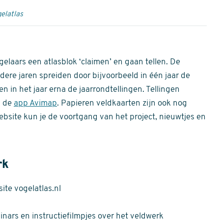
elatlas
gelaars een atlasblok ‘claimen’ en gaan tellen. De
dere jaren spreiden door bijvoorbeeld in één jaar de
n in het jaar erna de jaarrondtellingen. Tellingen
n de
app Avimap
. Papieren veldkaarten zijn ook nog
bsite kun je de voortgang van het project, nieuwtjes en
rk
te vogelatlas.nl
nars en instructiefilmpjes over het veldwerk