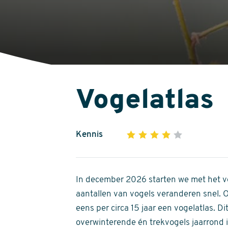
Vogelatlas
Kennis
1
2
3
4
5
4
out
of
In december 2026 starten we met het ve
5
aantallen van vogels veranderen snel.
stars
eens per circa 15 jaar een vogelatlas. 
overwinterende én trekvogels jaarrond in