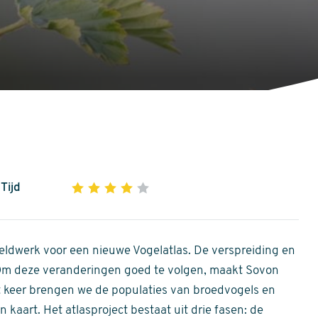
Tijd
1
2
3
4
5
4
out
of
ldwerk voor een nieuwe Vogelatlas. De verspreiding en
5
 Om deze veranderingen goed te volgen, maakt Sovon
stars
Dit keer brengen we de populaties van broedvogels en
 kaart. Het atlasproject bestaat uit drie fasen: de