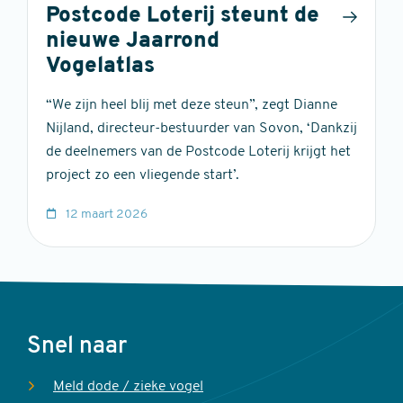
Postcode Loterij steunt de
nieuwe Jaarrond
Vogelatlas
“We zijn heel blij met deze steun”, zegt Dianne
Nijland, directeur-bestuurder van Sovon, ‘Dankzij
de deelnemers van de Postcode Loterij krijgt het
project zo een vliegende start’.
12 maart 2026
Voet
Snel naar
Meld dode / zieke vogel