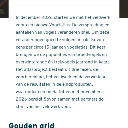
4
of
out
5
of
In december 2026 starten we met het veldwerk
stars
5
voor een nieuwe Vogelatlas. De verspreiding en
stars
aantallen van vogels veranderen snel. Om deze
veranderingen goed te volgen, maakt Sovon
eens per circa 15 jaar een vogelatlas. Dit keer
brengen we de populaties van broedvogels en
overwinterende én trekvogels jaarrond in kaart.
Het atlasproject bestaat uit drie fasen: de
voorbereiding, het veldwerk en de verwerking
van de resultaten in de eindproducten,
waaronder een boek. Tot en met november
2026 bereidt Sovon samen met partners de
start van het veldwerk voor.
Gouden grid