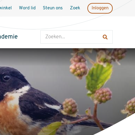
inkel
Word lid
Steun ons
Zoek
Inloggen
Zoeken
ademie