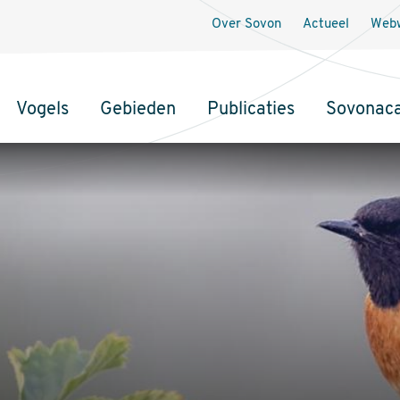
Over Sovon
Actueel
Webw
Vogels
Gebieden
Publicaties
Sovonac
tie