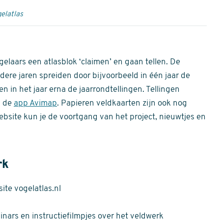
elatlas
gelaars een atlasblok ‘claimen’ en gaan tellen. De
dere jaren spreiden door bijvoorbeeld in één jaar de
n in het jaar erna de jaarrondtellingen. Tellingen
n de
app Avimap
. Papieren veldkaarten zijn ook nog
bsite kun je de voortgang van het project, nieuwtjes en
rk
te vogelatlas.nl
nars en instructiefilmpjes over het veldwerk