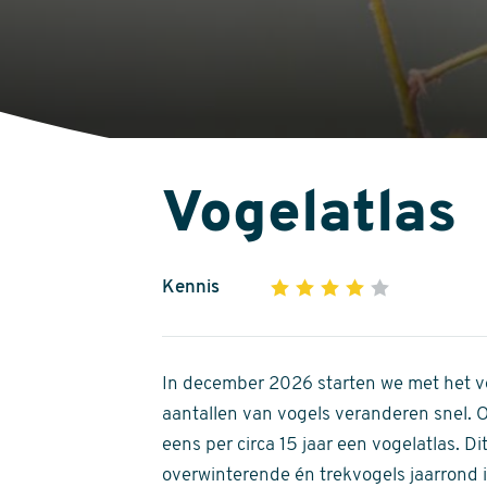
Vogelatlas
Kennis
1
2
3
4
5
4
out
of
In december 2026 starten we met het ve
5
aantallen van vogels veranderen snel.
stars
eens per circa 15 jaar een vogelatlas. 
overwinterende én trekvogels jaarrond in