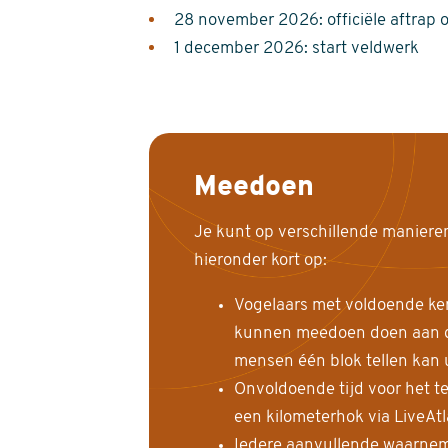
28 november 2026: officiële aftrap 
1 december 2026: start veldwerk
Meedoen
Je kunt op verschillende maniere
hieronder kort op:
Vogelaars met voldoende ke
kunnen meedoen doen aan de
mensen één blok tellen kan 
Onvoldoende tijd voor het te
een kilometerhok via LiveAt
Iedere aanvullende waarnem