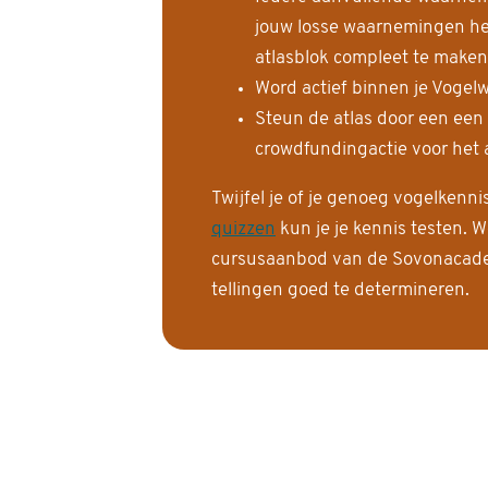
jouw losse waarnemingen help
atlasblok compleet te maken
Word actief binnen je Vogelw
Steun de atlas door een een
crowdfundingactie voor het a
Twijfel je of je genoeg vogelkenn
quizzen
kun je je kennis testen. W
cursusaanbod van de Sovonacadem
tellingen goed te determineren.