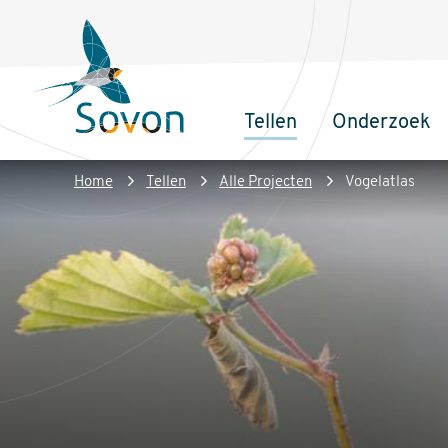
Overslaan
Secundair
en
menu
naar
de
Tellen
Onderzoek
inhoud
Sovon
Hoofdnaviga
gaan
Homepage
Kruimelpad
Home
Tellen
Alle Projecten
Vogelatlas