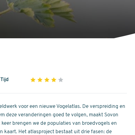
Tijd
1
2
3
4
5
4
out
of
ldwerk voor een nieuwe Vogelatlas. De verspreiding en
5
 Om deze veranderingen goed te volgen, maakt Sovon
stars
Dit keer brengen we de populaties van broedvogels en
 kaart. Het atlasproject bestaat uit drie fasen: de