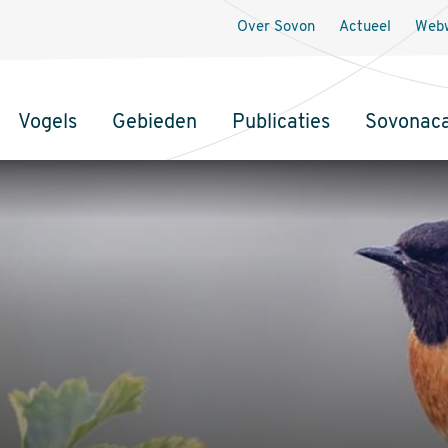
Over Sovon
Actueel
Webw
Vogels
Gebieden
Publicaties
Sovonac
tie