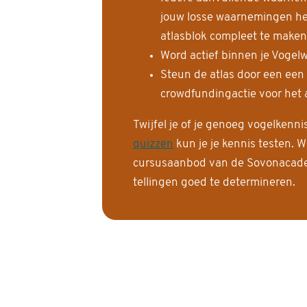
jouw losse waarnemingen help
atlasblok compleet te maken
Word actief binnen je Vogelw
Steun de atlas door een een
crowdfundingactie voor het a
Twijfel je of je genoeg vogelkenn
quizzen
kun je je kennis testen. W
cursusaanbod van de Sovonacadem
tellingen goed te determineren.