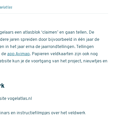
elatlas
gelaars een atlasblok ‘claimen’ en gaan tellen. De
dere jaren spreiden door bijvoorbeeld in één jaar de
n in het jaar erna de jaarrondtellingen. Tellingen
n de
app Avimap
. Papieren veldkaarten zijn ook nog
bsite kun je de voortgang van het project, nieuwtjes en
rk
te vogelatlas.nl
nars en instructiefilmpjes over het veldwerk