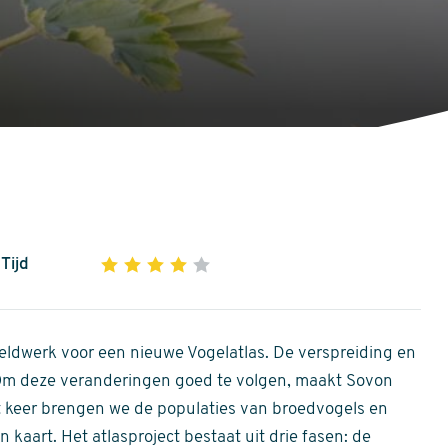
Tijd
1
2
3
4
5
4
out
of
ldwerk voor een nieuwe Vogelatlas. De verspreiding en
5
 Om deze veranderingen goed te volgen, maakt Sovon
stars
Dit keer brengen we de populaties van broedvogels en
 kaart. Het atlasproject bestaat uit drie fasen: de