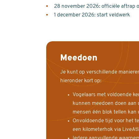
28 november 2026: officiële aftrap 
1 december 2026: start veldwerk
Meedoen
Je kunt op verschillende maniere
hieronder kort op:
Vogelaars met voldoende ke
kunnen meedoen doen aan de
mensen één blok tellen kan 
Onvoldoende tijd voor het te
een kilometerhok via LiveAt
Iedere aanvullende waarnem