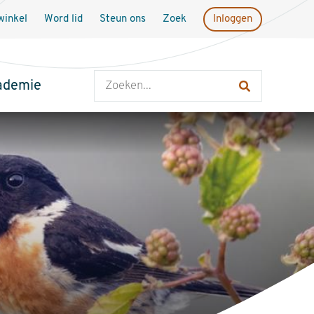
inkel
Word lid
Steun ons
Zoek
Inloggen
Zoeken
ademie