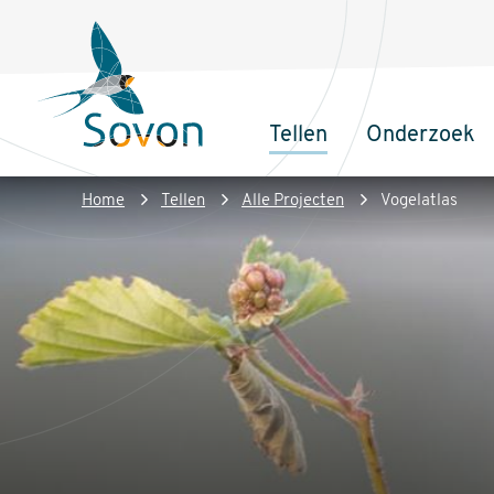
Overslaan
Secundair
en
menu
naar
de
Tellen
Onderzoek
inhoud
Sovon
Hoofdnaviga
gaan
Homepage
Kruimelpad
Home
Tellen
Alle Projecten
Vogelatlas