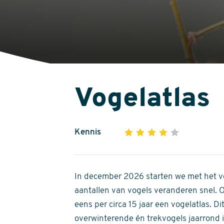
Vogelatlas
Kennis
1
2
3
4
5
4
out
of
In december 2026 starten we met het ve
5
aantallen van vogels veranderen snel.
stars
eens per circa 15 jaar een vogelatlas. 
overwinterende én trekvogels jaarrond in