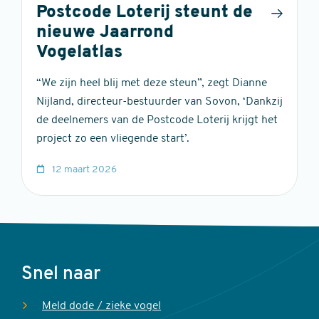
Postcode Loterij steunt de
nieuwe Jaarrond
Vogelatlas
“We zijn heel blij met deze steun”, zegt Dianne
Nijland, directeur-bestuurder van Sovon, ‘Dankzij
de deelnemers van de Postcode Loterij krijgt het
project zo een vliegende start’.
12 maart 2026
Voet
Snel naar
Meld dode / zieke vogel