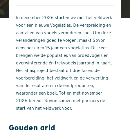
4
of
out
5
of
In december 2026 starten we met het veldwerk
stars
5
voor een nieuwe Vogelatlas. De verspreiding en
stars
aantallen van vogels veranderen snel. Om deze
veranderingen goed te volgen, maakt Sovon
eens per circa 15 jaar een vogelatlas. Dit keer
brengen we de populaties van broedvogels en
overwinterende én trekvogels jaarrond in kaart.
Het atlasproject bestaat uit drie fasen: de
voorbereiding, het veldwerk en de verwerking
van de resultaten in de eindproducten,
waaronder een boek. Tot en met november
2026 bereidt Sovon samen met partners de
start van het veldwerk voor.
Gouden grid