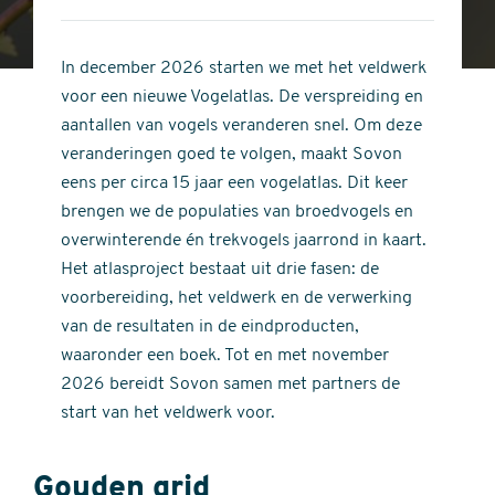
4
of
out
5
of
In december 2026 starten we met het veldwerk
stars
5
voor een nieuwe Vogelatlas. De verspreiding en
stars
aantallen van vogels veranderen snel. Om deze
veranderingen goed te volgen, maakt Sovon
eens per circa 15 jaar een vogelatlas. Dit keer
brengen we de populaties van broedvogels en
overwinterende én trekvogels jaarrond in kaart.
Het atlasproject bestaat uit drie fasen: de
voorbereiding, het veldwerk en de verwerking
van de resultaten in de eindproducten,
waaronder een boek. Tot en met november
2026 bereidt Sovon samen met partners de
start van het veldwerk voor.
Gouden grid