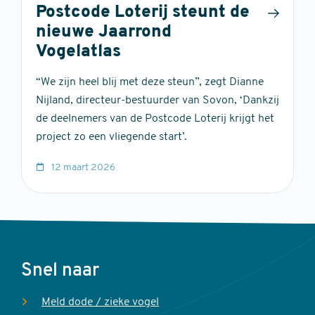
Postcode Loterij steunt de
nieuwe Jaarrond
Vogelatlas
“We zijn heel blij met deze steun”, zegt Dianne
Nijland, directeur-bestuurder van Sovon, ‘Dankzij
de deelnemers van de Postcode Loterij krijgt het
project zo een vliegende start’.
12 maart 2026
Voet
Snel naar
Meld dode / zieke vogel