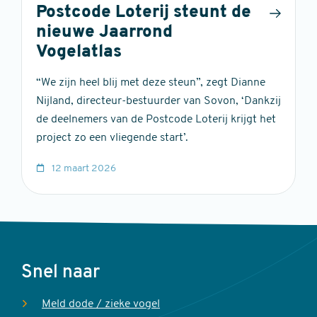
Postcode Loterij steunt de
nieuwe Jaarrond
Vogelatlas
“We zijn heel blij met deze steun”, zegt Dianne
Nijland, directeur-bestuurder van Sovon, ‘Dankzij
de deelnemers van de Postcode Loterij krijgt het
project zo een vliegende start’.
12 maart 2026
Voet
Snel naar
Meld dode / zieke vogel