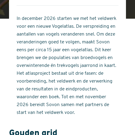
4
of
out
5
of
In december 2026 starten we met het veldwerk
stars
5
voor een nieuwe Vogelatlas. De verspreiding en
stars
aantallen van vogels veranderen snel. Om deze
veranderingen goed te volgen, maakt Sovon
eens per circa 15 jaar een vogelatlas. Dit keer
brengen we de populaties van broedvogels en
overwinterende én trekvogels jaarrond in kaart.
Het atlasproject bestaat uit drie fasen: de
voorbereiding, het veldwerk en de verwerking
van de resultaten in de eindproducten,
waaronder een boek. Tot en met november
2026 bereidt Sovon samen met partners de
start van het veldwerk voor.
Gouden grid