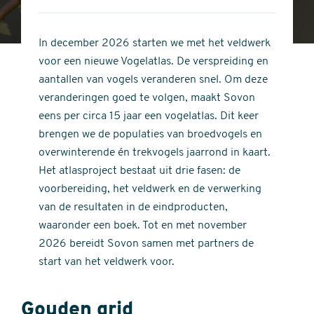
4
of
out
5
of
In december 2026 starten we met het veldwerk
stars
5
voor een nieuwe Vogelatlas. De verspreiding en
stars
aantallen van vogels veranderen snel. Om deze
veranderingen goed te volgen, maakt Sovon
eens per circa 15 jaar een vogelatlas. Dit keer
brengen we de populaties van broedvogels en
overwinterende én trekvogels jaarrond in kaart.
Het atlasproject bestaat uit drie fasen: de
voorbereiding, het veldwerk en de verwerking
van de resultaten in de eindproducten,
waaronder een boek. Tot en met november
2026 bereidt Sovon samen met partners de
start van het veldwerk voor.
Gouden grid