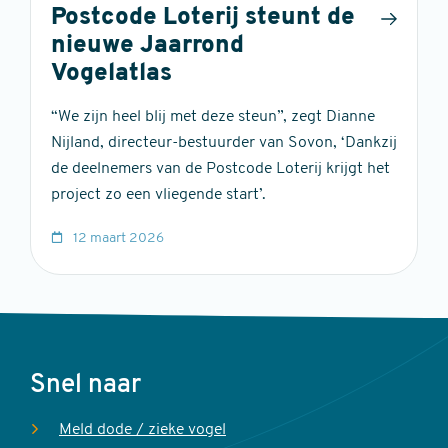
Postcode Loterij steunt de
nieuwe Jaarrond
Vogelatlas
“We zijn heel blij met deze steun”, zegt Dianne
Nijland, directeur-bestuurder van Sovon, ‘Dankzij
de deelnemers van de Postcode Loterij krijgt het
project zo een vliegende start’.
12 maart 2026
Voet
Snel naar
Meld dode / zieke vogel