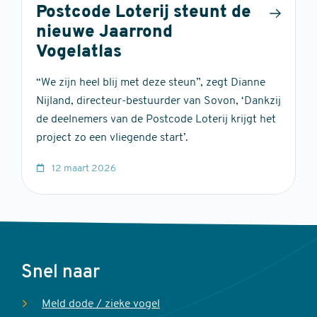
Postcode Loterij steunt de
nieuwe Jaarrond
Vogelatlas
“We zijn heel blij met deze steun”, zegt Dianne
Nijland, directeur-bestuurder van Sovon, ‘Dankzij
de deelnemers van de Postcode Loterij krijgt het
project zo een vliegende start’.
12 maart 2026
Voet
Snel naar
Meld dode / zieke vogel