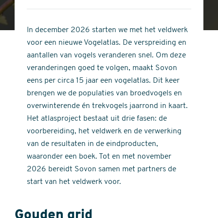
4
of
out
5
of
In december 2026 starten we met het veldwerk
stars
5
voor een nieuwe Vogelatlas. De verspreiding en
stars
aantallen van vogels veranderen snel. Om deze
veranderingen goed te volgen, maakt Sovon
eens per circa 15 jaar een vogelatlas. Dit keer
brengen we de populaties van broedvogels en
overwinterende én trekvogels jaarrond in kaart.
Het atlasproject bestaat uit drie fasen: de
voorbereiding, het veldwerk en de verwerking
van de resultaten in de eindproducten,
waaronder een boek. Tot en met november
2026 bereidt Sovon samen met partners de
start van het veldwerk voor.
Gouden grid