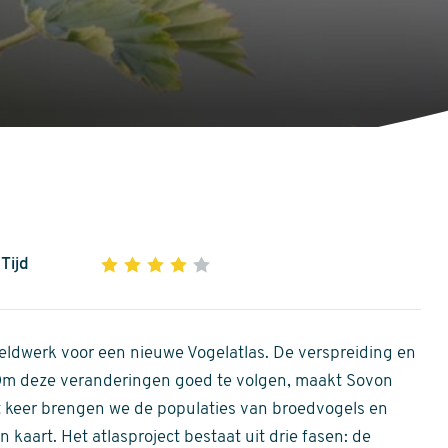
Tijd
1
2
3
4
5
4
out
of
ldwerk voor een nieuwe Vogelatlas. De verspreiding en
5
 Om deze veranderingen goed te volgen, maakt Sovon
stars
Dit keer brengen we de populaties van broedvogels en
 kaart. Het atlasproject bestaat uit drie fasen: de