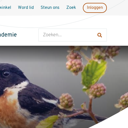
inkel
Word lid
Steun ons
Zoek
Inloggen
Zoeken
ademie