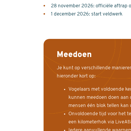
28 november 2026: officiële aftrap 
1 december 2026: start veldwerk
Meedoen
Je kunt op verschillende maniere
hieronder kort op:
Vogelaars met voldoende ke
kunnen meedoen doen aan de
mensen één blok tellen kan 
Onvoldoende tijd voor het te
een kilometerhok via LiveAt
Iedere aanvullende waarnem