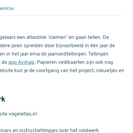
elatlas
gelaars een atlasblok ‘claimen’ en gaan tellen. De
dere jaren spreiden door bijvoorbeeld in één jaar de
n in het jaar erna de jaarrondtellingen. Tellingen
n de
app Avimap
. Papieren veldkaarten zijn ook nog
bsite kun je de voortgang van het project, nieuwtjes en
rk
te vogelatlas.nl
nars en instructiefilmpjes over het veldwerk