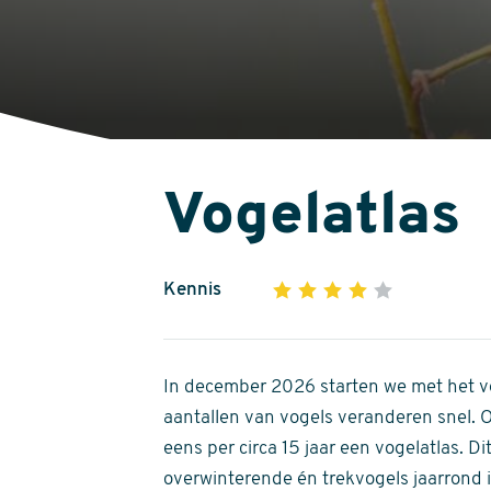
Vogelatlas
Kennis
1
2
3
4
5
4
out
of
In december 2026 starten we met het ve
5
aantallen van vogels veranderen snel.
stars
eens per circa 15 jaar een vogelatlas. 
overwinterende én trekvogels jaarrond in