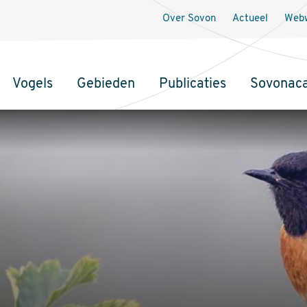
Over Sovon
Actueel
Webw
Vogels
Gebieden
Publicaties
Sovonac
tie