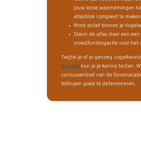
jouw losse waarnemingen help
atlasblok compleet te maken
Word actief binnen je Vogelw
Steun de atlas door een een
crowdfundingactie voor het a
Twijfel je of je genoeg vogelkenn
quizzen
kun je je kennis testen. W
cursusaanbod van de Sovonacadem
tellingen goed te determineren.