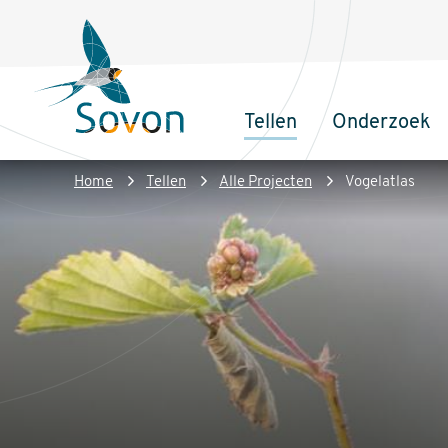
Overslaan
Secundair
en
menu
naar
de
Tellen
Onderzoek
inhoud
Sovon
Hoofdnaviga
gaan
Homepage
Kruimelpad
Home
Tellen
Alle Projecten
Vogelatlas