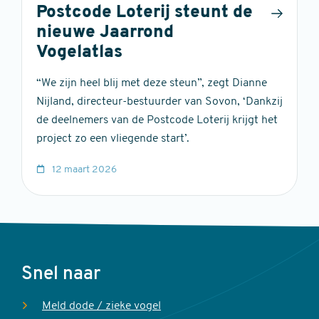
Postcode Loterij steunt de
nieuwe Jaarrond
Vogelatlas
“We zijn heel blij met deze steun”, zegt Dianne
Nijland, directeur-bestuurder van Sovon, ‘Dankzij
de deelnemers van de Postcode Loterij krijgt het
project zo een vliegende start’.
12 maart 2026
Voet
Snel naar
Meld dode / zieke vogel