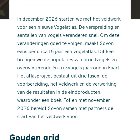
4
of
out
5
of
In december 2026 starten we met het veldwerk
stars
5
voor een nieuwe Vogelatlas. De verspreiding en
stars
aantallen van vogels veranderen snel. Om deze
veranderingen goed te volgen, maakt Sovon
eens per circa 15 jaar een vogelatlas. Dit keer
brengen we de populaties van broedvogels en
overwinterende én trekvogels jaarrond in kaart.
Het atlasproject bestaat uit drie fasen: de
voorbereiding, het veldwerk en de verwerking
van de resultaten in de eindproducten,
waaronder een boek. Tot en met november
2026 bereidt Sovon samen met partners de
start van het veldwerk voor.
Gouden grid