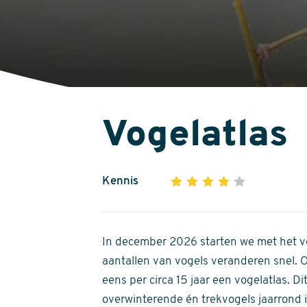
Vogelatlas
Kennis
1
2
3
4
5
4
out
of
In december 2026 starten we met het ve
5
aantallen van vogels veranderen snel.
stars
eens per circa 15 jaar een vogelatlas. 
overwinterende én trekvogels jaarrond in