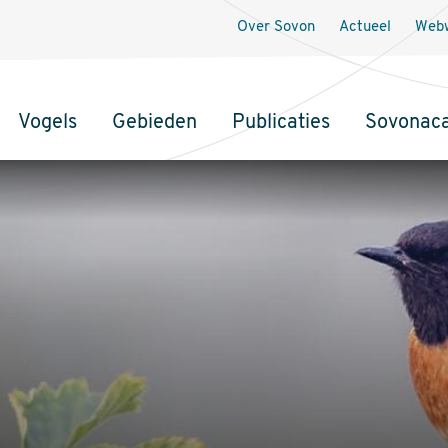
Over Sovon
Actueel
Webw
Vogels
Gebieden
Publicaties
Sovonac
tie