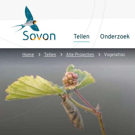
Overslaan
Secundair
en
menu
naar
de
Tellen
Onderzoek
inhoud
Sovon
Hoofdnaviga
gaan
Homepage
Kruimelpad
Home
Tellen
Alle Projecten
Vogelatlas