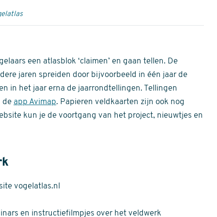
elatlas
gelaars een atlasblok ‘claimen’ en gaan tellen. De
dere jaren spreiden door bijvoorbeeld in één jaar de
n in het jaar erna de jaarrondtellingen. Tellingen
n de
app Avimap
. Papieren veldkaarten zijn ook nog
bsite kun je de voortgang van het project, nieuwtjes en
rk
te vogelatlas.nl
nars en instructiefilmpjes over het veldwerk