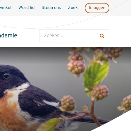
inkel
Word lid
Steun ons
Zoek
Inloggen
Zoeken
ademie