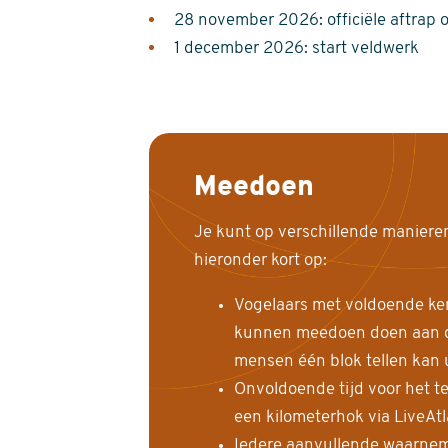
28 november 2026: officiële aftrap 
1 december 2026: start veldwerk
Meedoen
Je kunt op verschillende maniere
hieronder kort op:
Vogelaars met voldoende ke
kunnen meedoen doen aan de
mensen één blok tellen kan 
Onvoldoende tijd voor het te
een kilometerhok via LiveAt
Iedere aanvullende waarnem