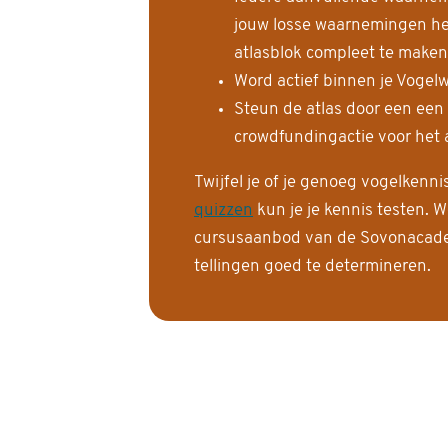
jouw losse waarnemingen help
atlasblok compleet te maken
Word actief binnen je Vogelw
Steun de atlas door een een
crowdfundingactie voor het a
Twijfel je of je genoeg vogelkenn
quizzen
kun je je kennis testen. W
cursusaanbod van de Sovonacadem
tellingen goed te determineren.