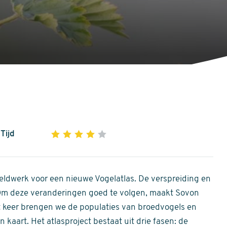
Tijd
1
2
3
4
5
4
out
of
ldwerk voor een nieuwe Vogelatlas. De verspreiding en
5
 Om deze veranderingen goed te volgen, maakt Sovon
stars
Dit keer brengen we de populaties van broedvogels en
 kaart. Het atlasproject bestaat uit drie fasen: de