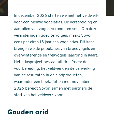
4
of
out
5
of
In december 2026 starten we met het veldwerk
stars
5
voor een nieuwe Vogelatlas. De verspreiding en
stars
aantallen van vogels veranderen snel. Om deze
veranderingen goed te volgen, maakt Sovon
eens per circa 15 jaar een vogelatlas. Dit keer
brengen we de populaties van broedvogels en
overwinterende én trekvogels jaarrond in kaart.
Het atlasproject bestaat uit drie fasen: de
voorbereiding, het veldwerk en de verwerking
van de resultaten in de eindproducten,
waaronder een boek. Tot en met november
2026 bereidt Sovon samen met partners de
start van het veldwerk voor.
Gouden grid