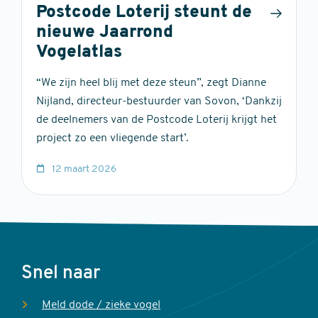
Postcode Loterij steunt de
nieuwe Jaarrond
Vogelatlas
“We zijn heel blij met deze steun”, zegt Dianne
Nijland, directeur-bestuurder van Sovon, ‘Dankzij
de deelnemers van de Postcode Loterij krijgt het
project zo een vliegende start’.
12 maart 2026
Voet
Snel naar
Meld dode / zieke vogel