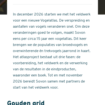
4
of
out
5
of
In december 2026 starten we met het veldwerk
stars
5
voor een nieuwe Vogelatlas. De verspreiding en
stars
aantallen van vogels veranderen snel. Om deze
veranderingen goed te volgen, maakt Sovon
eens per circa 15 jaar een vogelatlas. Dit keer
brengen we de populaties van broedvogels en
overwinterende én trekvogels jaarrond in kaart.
Het atlasproject bestaat uit drie fasen: de
voorbereiding, het veldwerk en de verwerking
van de resultaten in de eindproducten,
waaronder een boek. Tot en met november
2026 bereidt Sovon samen met partners de
start van het veldwerk voor.
Gouden grid