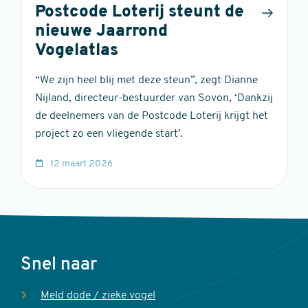
Postcode Loterij steunt de
nieuwe Jaarrond
Vogelatlas
“We zijn heel blij met deze steun”, zegt Dianne
Nijland, directeur-bestuurder van Sovon, ‘Dankzij
de deelnemers van de Postcode Loterij krijgt het
project zo een vliegende start’.
12 maart 2026
Voet
Snel naar
Meld dode / zieke vogel