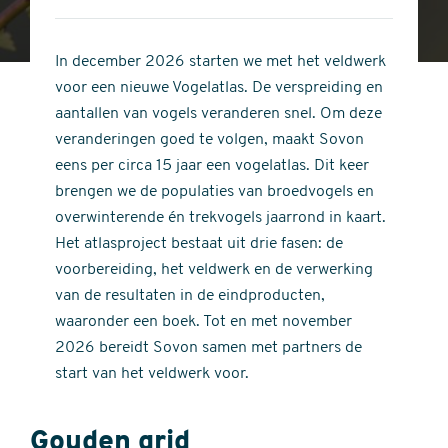
4
of
out
5
of
In december 2026 starten we met het veldwerk
stars
5
voor een nieuwe Vogelatlas. De verspreiding en
stars
aantallen van vogels veranderen snel. Om deze
veranderingen goed te volgen, maakt Sovon
eens per circa 15 jaar een vogelatlas. Dit keer
brengen we de populaties van broedvogels en
overwinterende én trekvogels jaarrond in kaart.
Het atlasproject bestaat uit drie fasen: de
voorbereiding, het veldwerk en de verwerking
van de resultaten in de eindproducten,
waaronder een boek. Tot en met november
2026 bereidt Sovon samen met partners de
start van het veldwerk voor.
Gouden grid