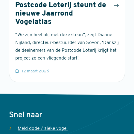
Postcode Loterij steunt de
nieuwe Jaarrond
Vogelatlas
“We zijn heel blij met deze steun”, zegt Dianne
Nijland, directeur-bestuurder van Sovon, ‘Dankzij
de deelnemers van de Postcode Loterij krijgt het
project zo een vliegende start’.
12 maart 2026
Voet
Snel naar
Meld dode / zieke vogel