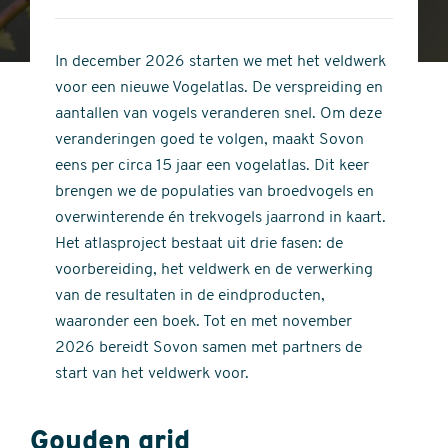
4
of
out
5
of
In december 2026 starten we met het veldwerk
stars
5
voor een nieuwe Vogelatlas. De verspreiding en
stars
aantallen van vogels veranderen snel. Om deze
veranderingen goed te volgen, maakt Sovon
eens per circa 15 jaar een vogelatlas. Dit keer
brengen we de populaties van broedvogels en
overwinterende én trekvogels jaarrond in kaart.
Het atlasproject bestaat uit drie fasen: de
voorbereiding, het veldwerk en de verwerking
van de resultaten in de eindproducten,
waaronder een boek. Tot en met november
2026 bereidt Sovon samen met partners de
start van het veldwerk voor.
Gouden grid